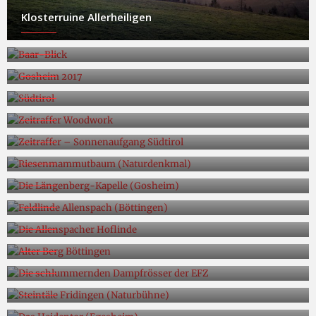
Klosterruine Allerheiligen
Baar-Blick
Gosheim 2017
Südtirol
Zeitraffer Woodwork
Zeitraffer – Sonnenaufgang Südtirol
Riesenmammutbaum (Naturdenkmal)
Die Längenberg-Kapelle (Gosheim)
Feldlinde Allenspach (Böttingen)
Die Allenspacher Hoflinde
Alter Berg Böttingen
Die schlummernden Dampfrösser der EFZ
Steintäle Fridingen (Naturbühne)
Das Heidentor (Egesheim)