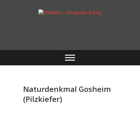
Skip
to
content
Fotografie & mehr
MMattes –
Fotografie & Blog
Naturdenkmal Gosheim
(Pilzkiefer)