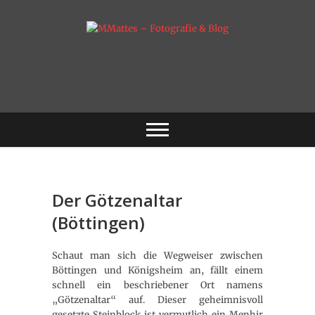
Skip
to
content
Fotografie & mehr
MMattes –
Fotografie & Blog
Der Götzenaltar
(Böttingen)
Schaut man sich die Wegweiser zwischen
Böttingen und Königsheim an, fällt einem
schnell ein beschriebener Ort namens
„Götzenaltar“ auf. Dieser geheimnisvoll
gesetzte Steinblock ist vermutlich ein Menhir