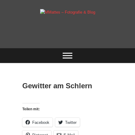
Skip
to
content
Fotografie & mehr
MMattes –
Fotografie & Blog
Gewitter am Schlern
Teilen mit:
Facebook
Twitter