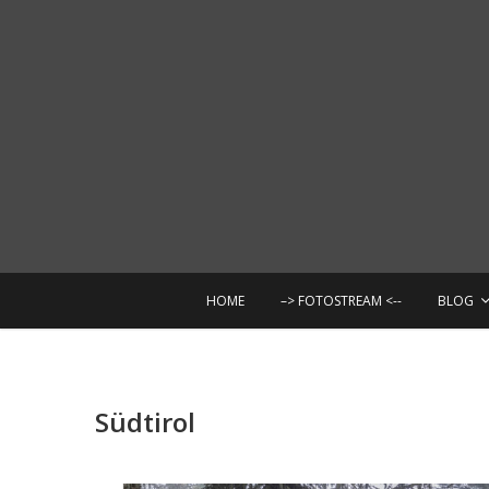
Skip
to
content
F
HOME
–> FOTOSTREAM <--
BLOG
Südtirol