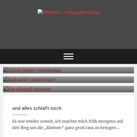
Skip
to
content
Fotografie & mehr
MMattes –
Fotografie & Blog
(M)ein Makro-Geheimtipp
Bald wird’s wieder bunt!
Das Adaptall Syndrom
und alles schläft noch
Es war wieder soweit, ich machte mich früh morgens auf
den Weg um die „Kleinen“ ganz groß raus zu bringen:…