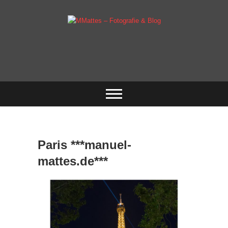
Skip
to
content
Fotografie & mehr
MMattes –
Fotografie & Blog
Paris ***manuel-
mattes.de***