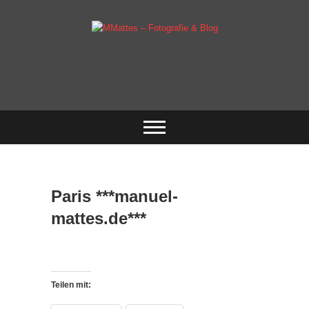
Skip
to
content
Fotografie & mehr
MMattes –
Fotografie & Blog
Paris ***manuel-
mattes.de***
Teilen mit: