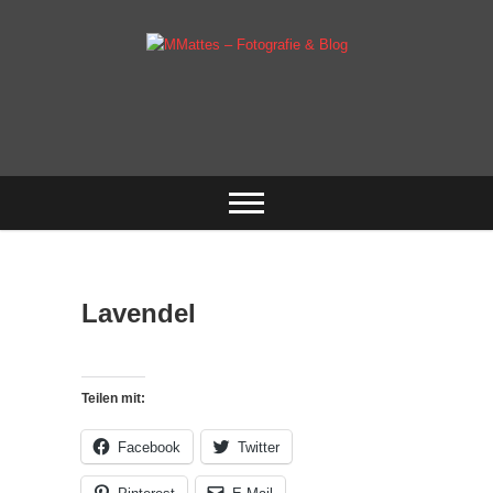
Skip
to
content
Fotografie & mehr
MMattes –
Fotografie & Blog
Lavendel
Teilen mit:
Facebook
Twitter