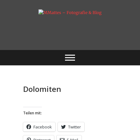
Skip
to
content
Fotografie & mehr
MMattes –
Fotografie & Blog
Dolomiten
Teilen mit:
Facebook
Twitter