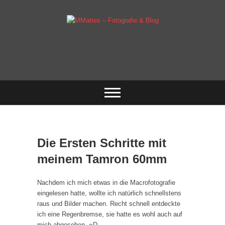
Skip
to
content
Fotografie & mehr
MMattes –
Fotografie & Blog
Die Ersten Schritte mit
meinem Tamron 60mm
Nachdem ich mich etwas in die Macrofotografie
eingelesen hatte, wollte ich natürlich schnellstens
raus und Bilder machen. Recht schnell entdeckte
ich eine Regenbremse, sie hatte es wohl auch auf
mich abgesehen. =D