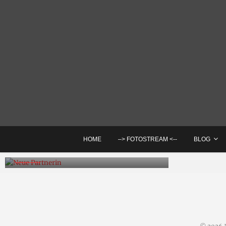
Skip
to
content
F
HOME
–> FOTOSTREAM <--
BLOG
Neue Partnerin