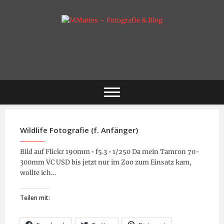
Skip
to
content
Fotografie & mehr
MMattes –
Fotografie & Blog
Wildlife Fotografie (f. Anfänger)
Bild auf Flickr 190mm • f5.3 • 1/250 Da mein Tamron 70-
300mm VC USD bis jetzt nur im Zoo zum Einsatz kam,
wollte ich…
Teilen mit: