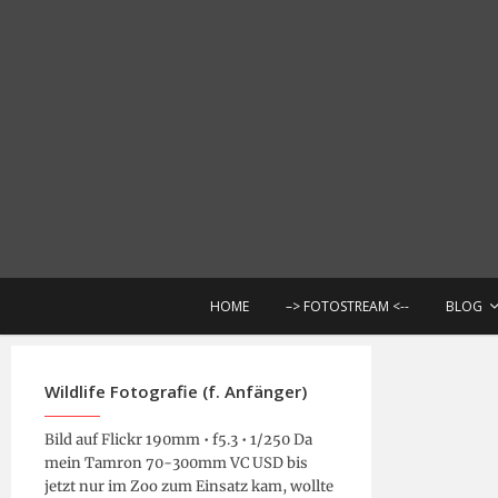
Skip
to
content
F
HOME
–> FOTOSTREAM <--
BLOG
Wildlife Fotografie (f. Anfänger)
Bild auf Flickr 190mm • f5.3 • 1/250 Da
mein Tamron 70-300mm VC USD bis
jetzt nur im Zoo zum Einsatz kam, wollte