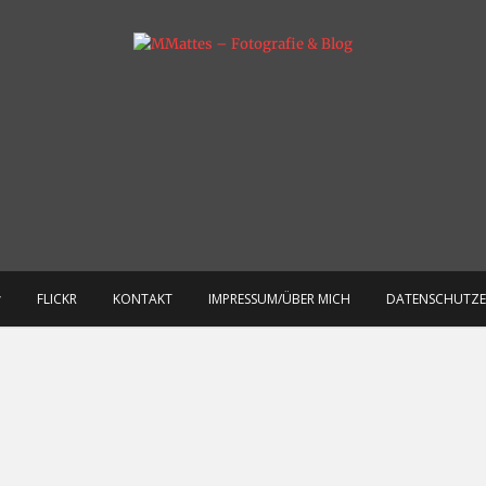
otografie & mehr
MMattes – Fotografie & 
FLICKR
KONTAKT
IMPRESSUM/ÜBER MICH
DATENSCHUTZ