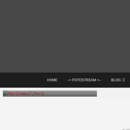
Skip
to
content
F
HOME
–> FOTOSTREAM <--
BLOG
Alte Schätze? (Teil 1)